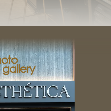
oto
gallery
 ώστε να
μας. Το
ις για το
άνεση και
ργούμε ένα
ει μέρος