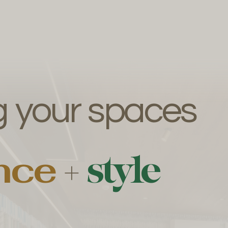
g
your
spaces
nce
style
+