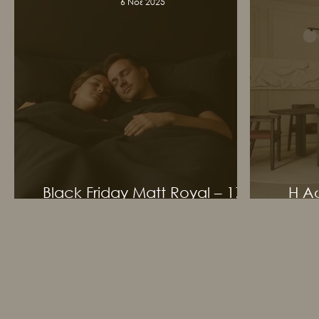
6 Νοε 2025
Black Friday Matt Royal – 17
H Α
έως 28 Νοεμβρίου
συ