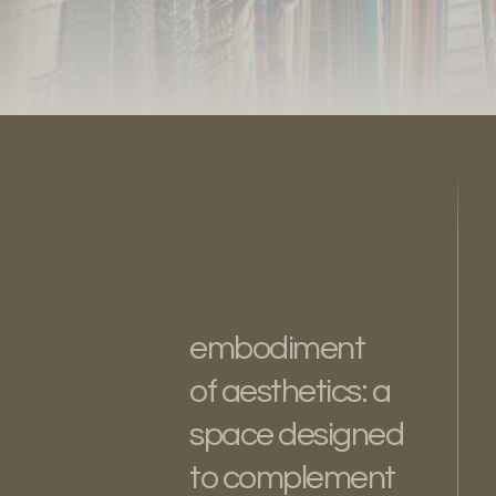
embodiment
of aesthetics: a
space designed
to complement