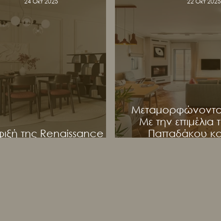
24 Οκτ 2025
22 Οκτ 202
Μεταμορφώνοντας 
Mε την επιμέλια
φιξή της Renaissance
Παπαδάκου και
λλογής by guarante
AESTHÉT