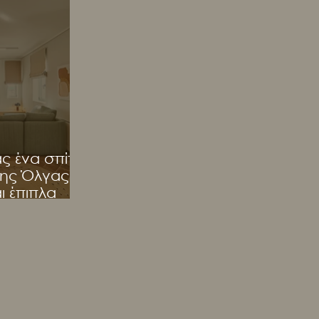
5
ένα σπίτι:
 της Όλγας
 έπιπλα
ICA