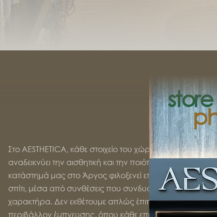
store
ph
Στο AESTHETICA, κάθε στοιχείο του χώρου έχει σχεδιαστεί
αναδεικνύει την αισθητική και την ποιότητα των επίπλων 
κατάστημά μας στο Άργος φιλοξενεί επιλεγμένες προτάσε
σπίτι, μέσα από συνθέσεις που συνδυάζουν κομψότητα, 
χαρακτήρα. Δεν εκθέτουμε απλώς έπιπλα, αλλά δημιου
περιβάλλον έμπνευσης, όπου κάθε επιλογή μπορεί να γίν