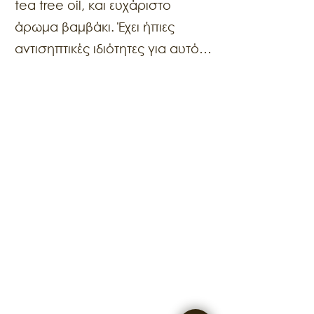
tea tree oil, και ευχάριστο
άρωμα βαμβάκι. Έχει ήπιες
αντισηπτικές ιδιότητες για αυτό
και είναι ιδανικό για υγιεινή, όταν
πραγματοποιείται συχνός
ψεκασμός των υφασμάτων.
Παράλληλα προσφέρει
φρεσκάδα και απαλό
αρωματισμό.