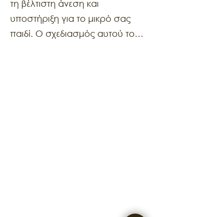
τη βέλτιστη άνεση και
υποστήριξη για το μικρό σας
παιδί. O σχεδιασμός αυτού του
μαξιλαριού και το ιδανικό του
μέγεθος, εξασφαλίζουν ότι το
κεφαλάκι του και η σπονδυλική
του στήλη, θα βρίσκεται στη
σωστή θέση και ευθυγράμμιση.
Το Bebe Latex σας προσφέρει
ό,τι ακριβώς ζητάτε για το
πρώτο μαξιλάρι του μικρού σας
παιδιού.