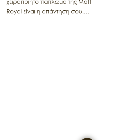
χειροποίητο πάπλωμα της Matt
Royal είναι η απάντηση σου.
Περιέχει γέμισμα από 90% χνούδι
χήνας και είναι εξαιρετικά
μαλακό και ελαφρύ. Το 100%
βαμβακερό πουπουλόπανο
που διαθέτει, προσφέρει
μοναδική αίσθηση θαλπωρής
και ατελείωτες ώρες για
χουζούρι. Διατίθεται σε
διάφορους τύπους γεμίσματος
από πούπουλο χήνας(90%
χνούδι, 50% χνούδι, 15% χνούδι).