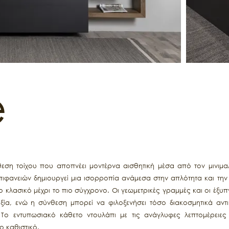
e
νθεση τοίχου που αποπνέει μοντέρνα αισθητική μέσα από τον μινιμα
ιφανειών δημιουργεί μια ισορροπία ανάμεσα στην απλότητα και την 
το κλασικό μέχρι το πιο σύγχρονο. Οι γεωμετρικές γραμμές και οι έξ
ξία, ενώ η σύνθεση μπορεί να φιλοξενήσει τόσο διακοσμητικά αντικ
Το εντυπωσιακό κάθετο ντουλάπι με τις ανάγλυφες λεπτομέρειες
 καθιστικό.