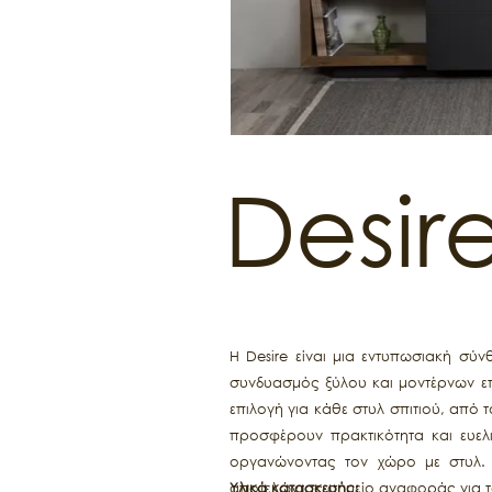
Desir
Η Desire είναι μια εντυπωσιακή σύ
συνδυασμός ξύλου και μοντέρνων επ
επιλογή για κάθε στυλ σπιτιού, από 
προσφέρουν πρακτικότητα και ευελι
οργανώνοντας τον χώρο με στυλ. 
αποτελώντας σημείο αναφοράς για το
Υλικά κατασκευής: