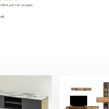
λάκα ματ και γκοφρέ.
x48