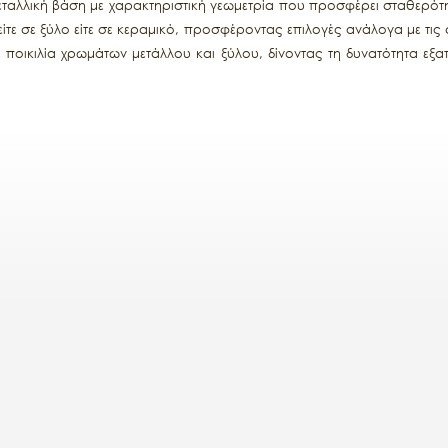
μεταλλική βάση με χαρακτηριστική γεωμετρία που προσφέρει σταθερότη
 είτε σε ξύλο είτε σε κεραμικό, προσφέροντας επιλογές ανάλογα με τις
ε ποικιλία χρωμάτων μετάλλου και ξύλου, δίνοντας τη δυνατότητα εξα
άζει λιτότητα, λειτουργικότητα και χαρακτήρα, ιδανική για μικρότε