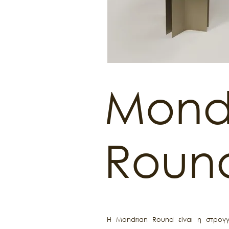
Mond
Roun
Η Mondrian Round είναι η στρογγυ