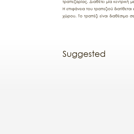
τραπεζαρίας. Διαθέτει μία κεντρική 
Η επιφάνεια του τραπεζιού διατίθεται
χώρου. Το τραπέζι είναι διαθέσιμο σ
διακόσμηση. Η Mondrian Round συνδυ
στρογγυλή διάταξη.
Suggested