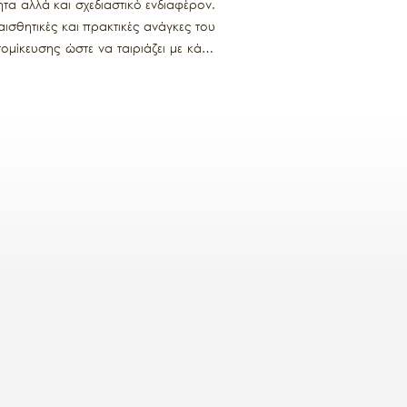
τα αλλά και σχεδιαστικό ενδιαφέρον.
 αισθητικές και πρακτικές ανάγκες του
τομίκευσης ώστε να ταιριάζει με κάθε
ρους χώρους ή χώρους που ευνοούν τη