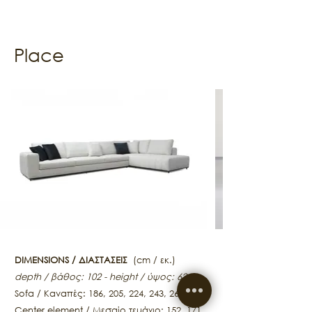
Place
DIMENSIONS / ΔΙΑΣΤΑΣΕΙΣ
(cm / εκ.)
depth / βάθος: 102 - height / ύψος: 62
Sofa / Καναπές: 186, 205, 224, 243, 262 •
Center element / Μεσαίο τεμάχιο: 152, 171,