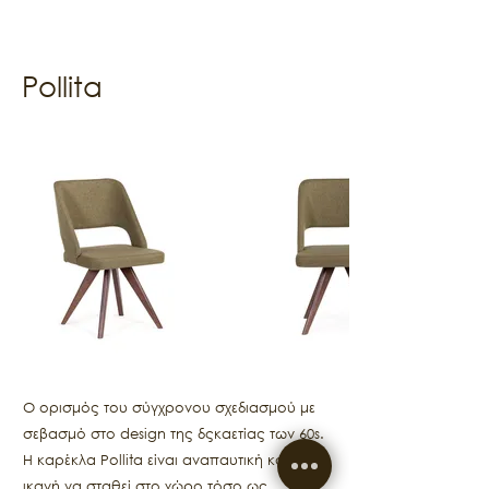
Pollita
Ο ορισμός του σύγχρονου σχεδιασμού με
σεβασμό στο design της δςκαετίας των 60s.
Η καρέκλα Pollita είναι αναπαυτική και
ικανή να σταθεί στο χώρο τόσο ως