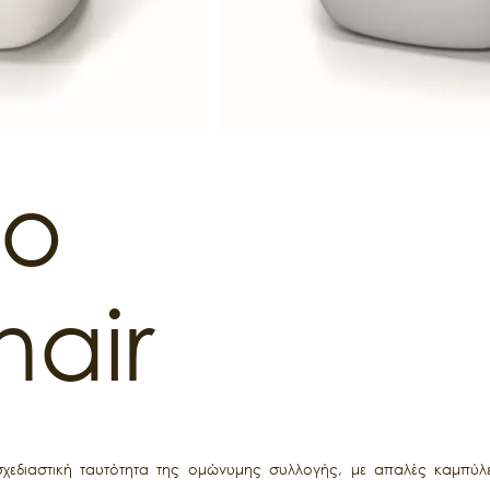
co
air
σχεδιαστική ταυτότητα της ομώνυμης συλλογής, με απαλές καμπύλ