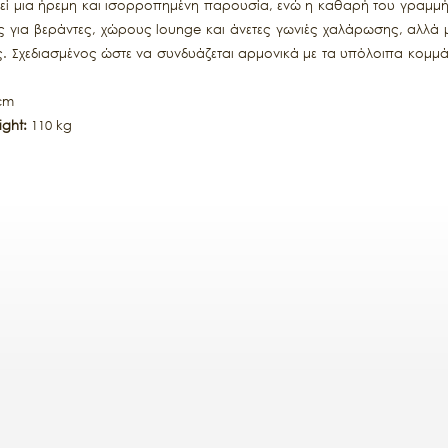
εί μια ήρεμη και ισορροπημένη παρουσία, ενώ η καθαρή του γραμμ
ός για βεράντες, χώρους lounge και άνετες γωνιές χαλάρωσης, αλλά μ
 Σχεδιασμένος ώστε να συνδυάζεται αρμονικά με τα υπόλοιπα κομμά
 cm
ght:
110 kg