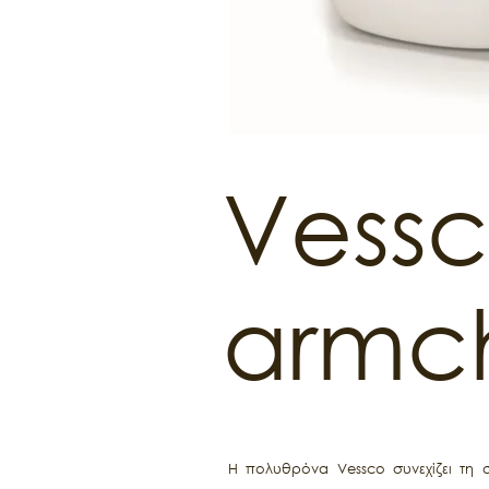
Vess
armch
Η πολυθρόνα Vessco συνεχίζει τη 