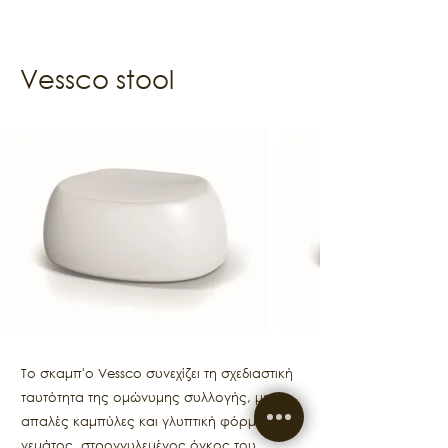
Vessco stool
Το σκαμπ'ο Vessco συνεχίζει τη σχεδιαστική
ταυτότητα της ομώνυμης συλλογής, με
απαλές καμπύλες και γλυπτική φόρμα. Ο
γεμάτος, στρογγυλεμένος όγκος του