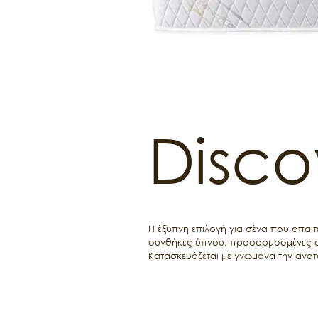
Disco
Η έξυπνη επιλογή για σένα που απαιτ
συνθήκες ύπνου, προσαρμοσμένες στ
Κατασκευάζεται με γνώμονα την ανατ
τις πιέσεις του σώματος σου. Επιπλ
σταθερή όλες τις εποχές και σου πρ
Σε συνδυασμό με τις 5 ζώνες στήριξης
αίσθηση της χαλάρωσης, κατά τη διά