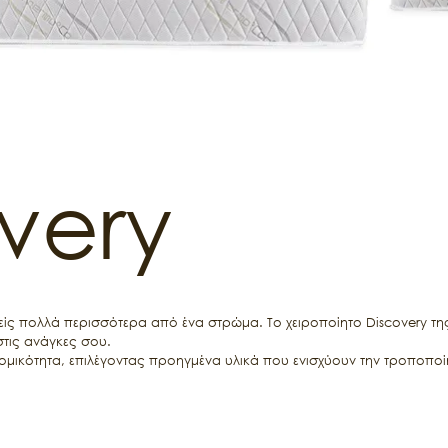
very
είς πολλά περισσότερα από ένα στρώμα. Το χειροποίητο Discovery της M
ις ανάγκες σου.

ομικότητα, επιλέγοντας προηγμένα υλικά που ενισχύουν την τροποποίη
έον, το πρωτοπόρο θερμορυθμιστικό υλικό i-foam – memory foam διατ
οσφέρει μοναδική αίσθηση άνεσης και χαλάρωσης.

 των ελατηρίων στον πυρήνα του, το Discovery εγγυάται τη σταθερότητα 
ρκεια του ύπνου σου.
