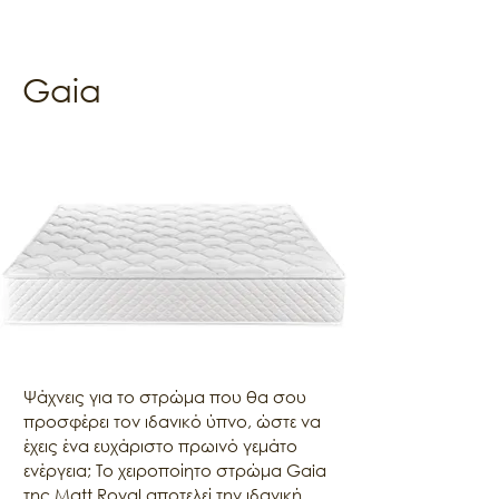
Gaia
Ψάχνεις για το στρώμα που θα σου 
προσφέρει τον ιδανικό ύπνο, ώστε να 
έχεις ένα ευχάριστο πρωινό γεμάτο 
ενέργεια; Το χειροποίητο στρώμα Gaia 
της Matt Royal αποτελεί την ιδανική 