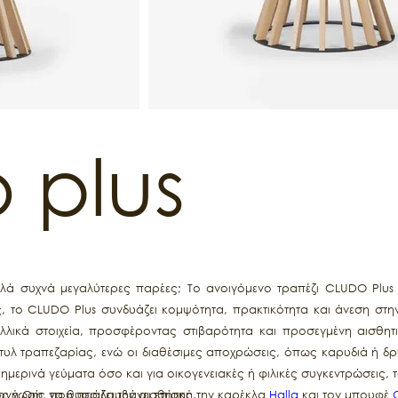
 plus
ά συχνά μεγαλύτερες παρέες; Το ανοιγόμενο τραπέζι CLUDO Plus ε
ς, το CLUDO Plus συνδυάζει κομψότητα, πρακτικότητα και άνεση στη
λλικά στοιχεία, προσφέροντας στιβαρότητα και προσεγμένη αισθητ
στυλ τραπεζαρίας, ενώ οι διαθέσιμες αποχρώσεις, όπως καρυδιά ή δ
ημερινά γεύματα όσο και για οικογενειακές ή φιλικές συγκεντρώσεις, 
 χωρίς να θυσιάζει την αισθητική.
λογή Om, που περιλαμβάνει επίσης την καρέκλα
Halla
και τον μπουφέ