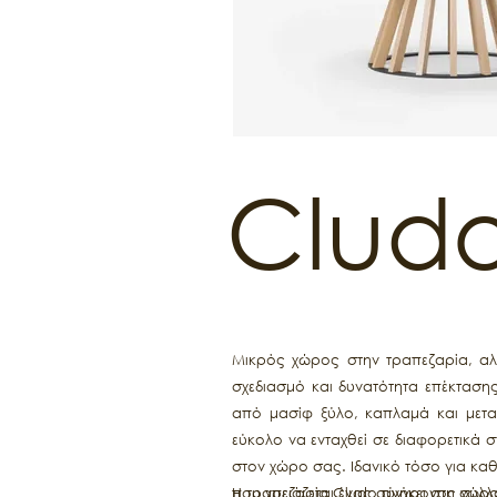
Cludo
Μικρός χώρος στην τραπεζαρία, αλλ
σχεδιασμό και δυνατότητα επέκταση
από μασίφ ξύλο, καπλαμά και μετα
εύκολο να ενταχθεί σε διαφορετικά 
στον χώρο σας. Ιδανικό τόσο για καθ
που χρειάζεται ένας σύγχρονος χώρος
Η τραπεζαρία Cludo ανήκει στη συλ