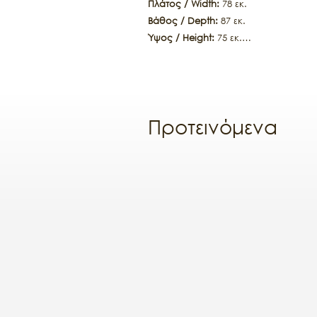
Πλάτος / Width:
78 εκ.
Βάθος / Depth:
87 εκ.
Ύψος / Height:
75 εκ.
Ύψος καθίσματος / Seat height:
53 εκ
Εσωτερικό πλάτος καθίσματος / Inner
Προτεινόμενα