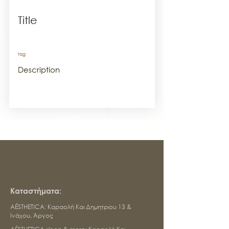
Title
tag
Description
Καταστήματα:​
AÉSTHETICA:
Καραολή Και Δημητριου 13 &
Ινάχου
, Άργος