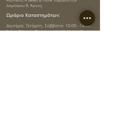
AÉSTHETICA sleep & more
: Καραολή Και
Δημητριου 8, Άργος
Ωράριο Καταστημάτων:
Δευτέρα, Τετάρτη, Σάββατο: 10:00 -14:00
Τρίτη, Πέμπτη, Παρασκευή: 10
:00 -14:00
&
18:00 - 21:00
τηλ:
2751 306815
&
2751 306727
e-mail:
info@aestheticastore.com
Όροι χρήσης και Προϋποθέσεις & Πολιτική απορρήτου