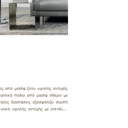
ετός από μασίφ ξύλο υψηλής αντοχής
εταλλικά πόδια από μασίφ σίδερο με
γάλες διαστάσεις εξασφαλίζει σωστή
 υλικό υψηλής αντοχής με επένδυση
 με γέμιση από πούπουλο χήνας και
φαιρούμενα υφασμάτινα καλύμματα