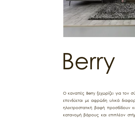
Berry
Ο καναπές Berry ξεχωρίζει για τον
επενδύεται με αφρώδη υλικά διαφορ
ηλεκτροστατική βαφή προσδίδουν κο
κατανομή βάρους και επιπλέον στήρ
βάτας και φόδρας για ισορροπημέν
πολυεστέρα, χωρισμένα σε κυψέλ