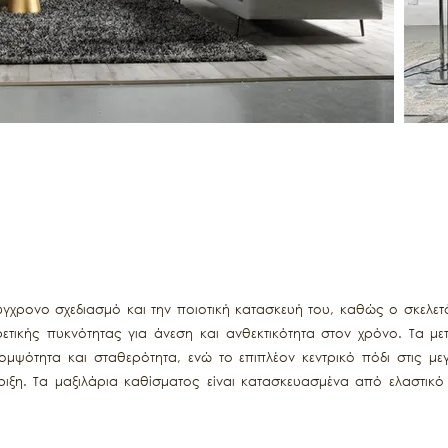
 σύγχρονο σχεδιασμό και την ποιοτική κατασκευή του, καθώς ο σκελ
ετικής πυκνότητας για άνεση και ανθεκτικότητα στον χρόνο. Τα μ
μψότητα και σταθερότητα, ενώ το επιπλέον κεντρικό πόδι στις με
ιξη. Τα μαξιλάρια καθίσματος είναι κατασκευασμένα από ελαστικό
η αίσθηση άνεσης και σωστή επαναφορά, ενώ τα μαξιλάρια πλάτης
ες, προσφέρουν απαλή αλλά σταθερή υποστήριξη. Τα πλήρως α