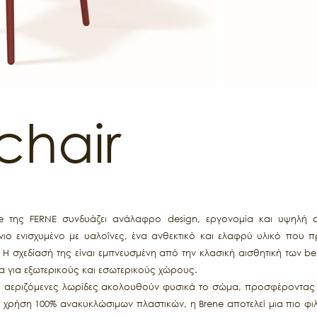
chair
 της FERNE συνδυάζει ανάλαφρο design, εργονομία και υψηλή αν
ο ενισχυμένο με υαλοΐνες, ένα ανθεκτικό και ελαφρύ υλικό που π
. Η σχεδίασή της είναι εμπνευσμένη από την κλασική αισθητική των
α για εξωτερικούς και εσωτερικούς χώρους.
τές αεριζόμενες λωρίδες ακολουθούν φυσικά το σώμα, προσφέροντα
 χρήση 100% ανακυκλώσιμων πλαστικών, η Brene αποτελεί μια πιο φι