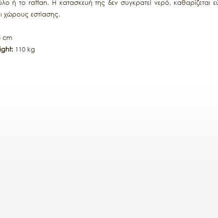
ο ή το rattan. Η κατασκευή της δεν συγκρατεί νερό, καθαρίζεται εύκ
ι χώρους εστίασης.
5 cm
ght:
110 kg