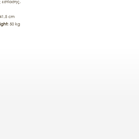
 εστίασης.
 41,5 cm
ght:
50 kg