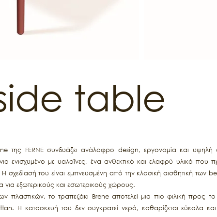
side table
ene της FERNE συνδυάζει ανάλαφρο design, εργονομία και υψηλή α
ο ενισχυμένο με υαλοΐνες, ένα ανθεκτικό και ελαφρύ υλικό που π
. Η σχεδίασή του είναι εμπνευσμένη από την κλασική αισθητική των
α για εξωτερικούς και εσωτερικούς χώρους.
 πλαστικών, το τραπεζάκι Brene αποτελεί μια πιο φιλική προς το
an. Η κατασκευή του δεν συγκρατεί νερό, καθαρίζεται εύκολα και ε