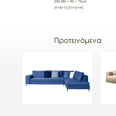
200-280 × 90 × 75cm
(Π×Β×Υ)/(W×D×H)
Προτεινόμενα