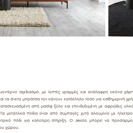
μοντέρνο σχεδιασμό, με λεπτές γραμμές και ανάλαφρη εικόνα χάρη
αι τα άνετα μπράτσα τον κάνουν κατάλληλο τόσο για καθημερινή χρή
 κατασκευασμένη από μασίφ ξύλο και επενδεδυμένη με αφρώδες υλικ
Τα μεταλλικά πόδια είναι από συμπαγές χυτό αλουμίνιο με ηλεκτρο
εντρικό πόδι για καλύτερη στήριξη. Ο Jesolo μπορεί να προσαρμοσ
του χώρου.