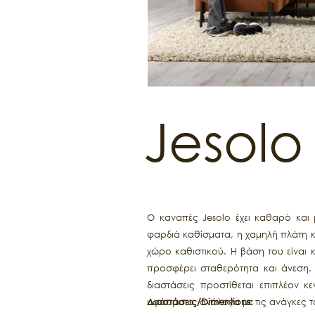
Jesolo
Ο καναπές Jesolo έχει καθαρό και 
φαρδιά καθίσματα, η χαμηλή πλάτη κ
χώρο καθιστικού. Η βάση του είναι
προσφέρει σταθερότητα και άνεση. 
διαστάσεις προστίθεται επιπλέον κ
υφάσματα, ανάλογα με τις ανάγκες 
Διαστάσεις/Dimentions: