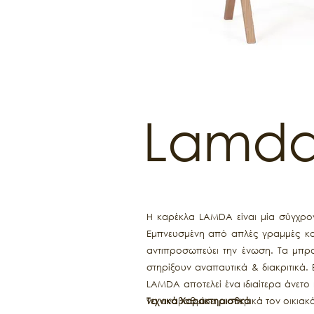
Lamd
Η καρέκλα LAMDA είναι μία σύγχρο
Εμπνευσμένη από απλές γραμμές και
αντιπροσωπεύει την ένωση. Τα μπρ
στηρίξουν αναπαυτικά & διακριτικά.
LAMDA αποτελεί ένα ιδιαίτερα άνετο 
να αναβαθμίσει αισθητικά τον οικιακ
Τεχνικά Χαρακτηριστικά