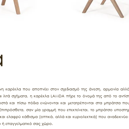
a
νη καρέκλα που αποπνέει στον σχεδιασμό της άνεση, αρμονία αλλά
 λιτά σχήματα, η καρέκλα LAMDA πήρε το όνομά της από το αντίστ
οστά και πίσω πόδια ενώνονται και μετατρέπονται στα μπράτσα π
 Επιπρόσθετα, σαν μία γραμμή που επεκτείνεται, το μπράτσο υποστηρί
και ελαφρύ κάθισμα (οπτικά, αλλά και κυριολεκτικά) που αναδεικνύει
ό ή επαγγελματικό σας χώρο.