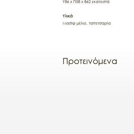
Y86 x Π58 x Β62 εκατοστά
Υλικά
Μασίφ μέλιο, ταπετσαρία
Προτεινόμενα