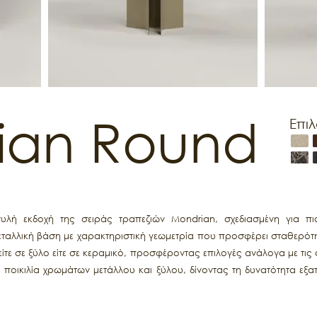
ian Round
Επι
λή εκδοχή της σειράς τραπεζιών Mondrian, σχεδιασμένη για πιο 
μεταλλική βάση με χαρακτηριστική γεωμετρία που προσφέρει σταθερότη
 είτε σε ξύλο είτε σε κεραμικό, προσφέροντας επιλογές ανάλογα με τις
ε ποικιλία χρωμάτων μετάλλου και ξύλου, δίνοντας τη δυνατότητα εξα
άζει λιτότητα, λειτουργικότητα και χαρακτήρα, ιδανική για μικρότε