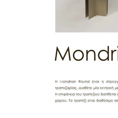
Mondr
Η Mondrian Round είναι η στρογγυ
τραπεζαρίας. Διαθέτει μία κεντρική 
Η επιφάνεια του τραπεζιού διατίθεται
χώρου. Το τραπέζι είναι διαθέσιμο σ
διακόσμηση. Η Mondrian Round συνδυ
στρογγυλή διάταξη.