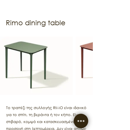
Rimo dining table
Το τραπέζι της συλλογής RIMO είναι ιδανικό
για το σπίτι, τη βεράντα ή τον κήπο. Είναι
στιβαρό, κομψό και κατασκευασμένό με
προσοχή στη λεπτομέρεια. Δεν είναι απλώς