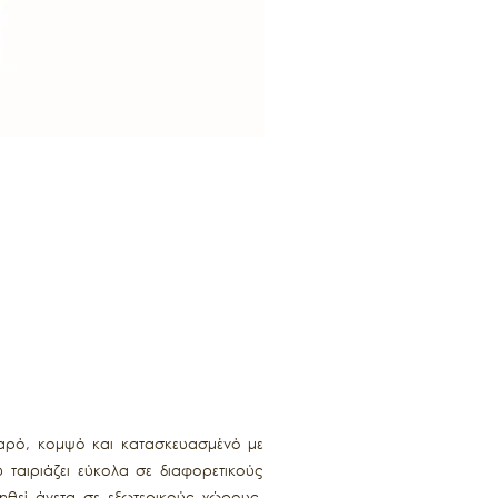
ιβαρό, κομψό και κατασκευασμένό με
ταιριάζει εύκολα σε διαφορετικούς
ιηθεί άνετα σε εξωτερικούς χώρους,