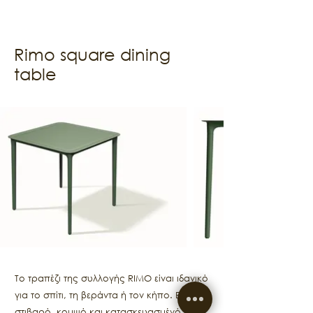
Rimo square dining
table
Το τραπέζι της συλλογής RIMO είναι ιδανικό
για το σπίτι, τη βεράντα ή τον κήπο. Είναι
στιβαρό, κομψό και κατασκευασμένό με