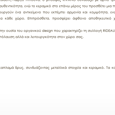
αυθεντικότητα, ενώ το κεραμικό στο επάνω μέρος του προσθέτει μια 
ουργούν ένα αντικείμενο που εκπέμπει αρμονία και κομψότητα, εν
για κάθε χώρο. Επιπρόσθετα, προσφέρει άφθονο αποθηκευτικό 
ν ουσία του οργανικού design που χαρακτηρίζει τη συλλογή RIDEAU. 
πόλαυση αλλά και λειτουργικότητα στον χώρο σας.
καπλαμά δρυς, συνδυάζοντας μεταλλικά στοιχεία και κεραμικό. Τα