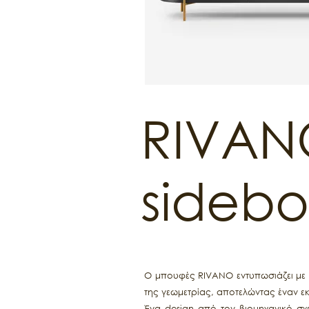
RIVAN
sideb
Ο μπουφές RIVANO εντυπωσιάζει με τ
της γεωμετρίας, αποτελώντας έναν ε
Ένα design από τον βιομηχανικό σχ