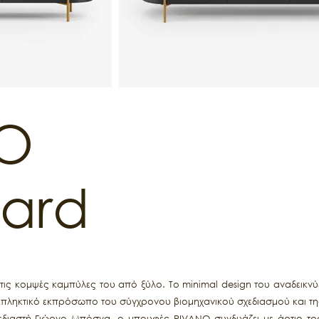
O
oard
ις κομψές καμπύλες του από ξύλο. Το minimal design του αναδεικνύ
κπληκτικό εκπρόσωπο του σύγχρονου βιομηχανικού σχεδιασμού και της
εδιαστή Γιώργο Μπόσνα, ο μπουφές RIVANO συνδυάζει με άρτιο τρό