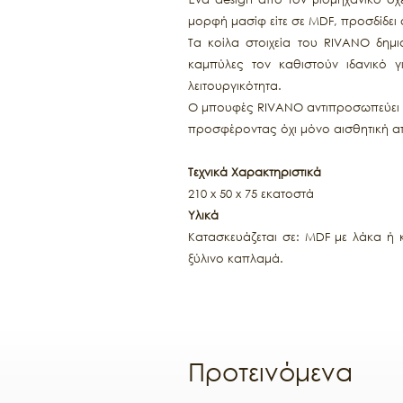
μορφή μασίφ είτε σε MDF, προσδίδει 
Τα κοίλα στοιχεία του RIVANO δημι
καμπύλες τον καθιστούν ιδανικό 
λειτουργικότητα.
Ο μπουφές RIVANO αντιπροσωπεύει τη
προσφέροντας όχι μόνο αισθητική α
Τεχνικά Χαρακτηριστικά
210 x 50 x 75 εκατοστά
Υλικά
Κατασκευάζεται σε: MDF με λάκα ή 
ξύλινο καπλαμά.
Προτεινόμενα