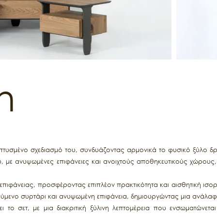
h
λεπτυσμένο σχεδιασμό του, συνδυάζοντας αρμονικά το φυσικό ξύλο δ
ου, με ανυψωμένες επιφάνειες και ανοιχτούς αποθηκευτικούς χώρους
ο επιφάνειας, προσφέροντας επιπλέον πρακτικότητα και αισθητική ισ
ρούμενο συρτάρι και ανυψωμένη επιφάνεια, δημιουργώντας μια ανάλα
ι το σετ, με μια διακριτική ξύλινη λεπτομέρεια που ενσωματώνεται