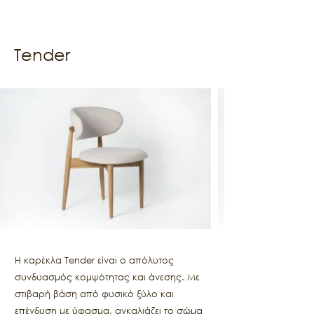
Tender
Η καρέκλα Tender είναι ο απόλυτος
συνδυασμός κομψότητας και άνεσης. Με
στιβαρή βάση από φυσικό ξύλο και
επένδυση με ύφασμα, αγκαλιάζει το σώμα