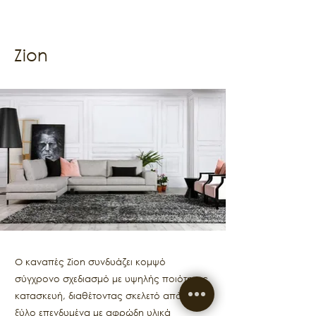
Zion
Ο καναπές Zion συνδυάζει κομψό
σύγχρονο σχεδιασμό με υψηλής ποιότητας
κατασκευή, διαθέτοντας σκελετό από μασίφ
ξύλο επενδυμένα με αφρώδη υλικά