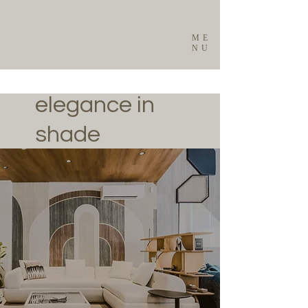
ME
NU
elegance in
shade